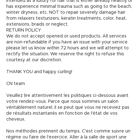
intended as a luxury for hair that is either already healthy or
has experience minimal trauma such as going to the beach,
winter dryness, etc. NOT to repair severely damage hair
from relaxers texturizers, keratin treatments, color, heat,
extensions, braids or neglect.
RETURN POLICY
We do not accept opened or used products. All services
are non-refundable if you have an issue with your service
please let us know within 72 hours and we will attempt to
rectify the situation. We reserve the right to refuse this
courtesy at our discretion.
THANK YOU and happy curling!
CN team
Veuillez lire attentivement les politiques ci-dessous avant
votre rendez-vous. Parce que nous sommes un salon
véritablement naturel, il se peut que vous ne receviez pas
de résultats instantanés en fonction de l'état de vos
cheveux.
Nos méthodes prennent du temps. C'est comme suivre un
régime ou faire de l'exercice. Aller à la salle de sport une