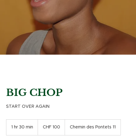
BIG CHOP
START OVER AGAIN
100
Swiss
1 hr 30 min
1
CHF 100
Chemin des Pontets 11
francs
h