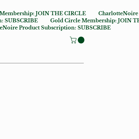
e Membership:
JOIN THE CIRCLE
CharlotteNoire
n:
SUBSCRIBE
Gold Circle Membership:
JOIN T
oire Product Subscription:
SUBSCRIBE