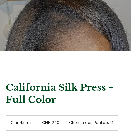
California Silk Press +
Full Color
240
Swiss
2 hr 45 min
2
CHF 240
Chemin des Pontets 11
francs
h