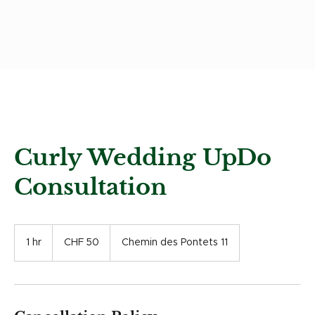
Curly Wedding UpDo
Consultation
50
Swiss
1 hr
1
CHF 50
Chemin des Pontets 11
francs
h