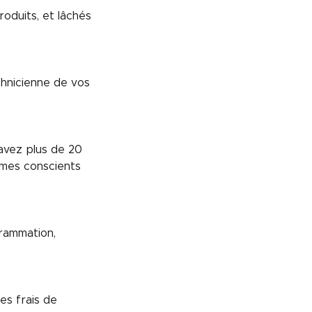
oduits, et lâchés
chnicienne de vos
avez plus de 20
mes conscients
grammation,
es frais de