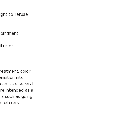
ight to refuse
pointment
l us at
reatment, color,
ansition into
 can take several
re intended as a
uma such as going
m relaxers