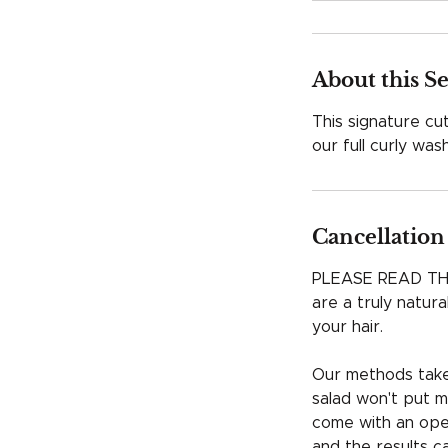
r
About this S
This signature cut
Cancellation
PLEASE READ TH
are a truly natur
your hair.
Our methods take 
salad won't put m
come with an open
and the results c