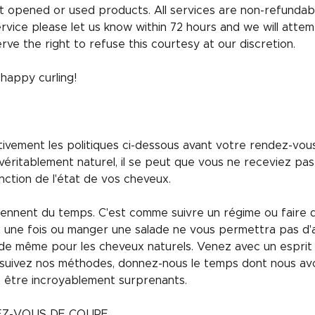
 opened or used products. All services are non-refundabl
ervice please let us know within 72 hours and we will attem
rve the right to refuse this courtesy at our discretion.
appy curling!
entivement les politiques ci-dessous avant votre rendez-vo
éritablement naturel, il se peut que vous ne receviez pas
nction de l'état de vos cheveux.
nent du temps. C'est comme suivre un régime ou faire de 
rt une fois ou manger une salade ne vous permettra pas d'
va de même pour les cheveux naturels. Venez avec un esprit
 suivez nos méthodes, donnez-nous le temps dont nous avo
t être incroyablement surprenants.
EZ-VOUS DE COUPE