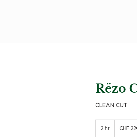
Rëzo 
CLEAN CUT
220
Swiss
2 hr
2
CHF 22
francs
h