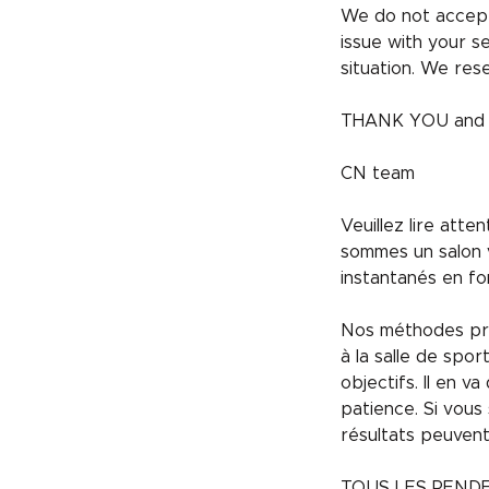
We do not accept
issue with your s
situation. We rese
THANK YOU and h
CN team
Veuillez lire att
sommes un salon v
instantanés en fo
Nos méthodes pren
à la salle de spo
objectifs. Il en 
patience. Si vous
résultats peuven
TOUS LES REND