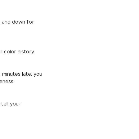
t, and down for
 color history.
 minutes late, you
eness.
tell you-