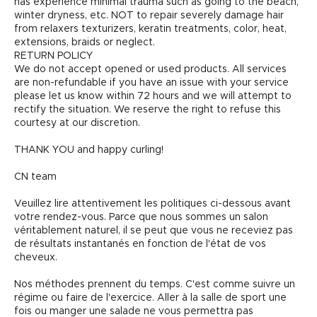
has experience minimal trauma such as going to the beach,
winter dryness, etc. NOT to repair severely damage hair
from relaxers texturizers, keratin treatments, color, heat,
extensions, braids or neglect.
RETURN POLICY
We do not accept opened or used products. All services
are non-refundable if you have an issue with your service
please let us know within 72 hours and we will attempt to
rectify the situation. We reserve the right to refuse this
courtesy at our discretion.
THANK YOU and happy curling!
CN team
Veuillez lire attentivement les politiques ci-dessous avant
votre rendez-vous. Parce que nous sommes un salon
véritablement naturel, il se peut que vous ne receviez pas
de résultats instantanés en fonction de l'état de vos
cheveux.
Nos méthodes prennent du temps. C'est comme suivre un
régime ou faire de l'exercice. Aller à la salle de sport une
fois ou manger une salade ne vous permettra pas