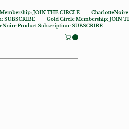
e Membership:
JOIN THE CIRCLE
CharlotteNoire
n:
SUBSCRIBE
Gold Circle Membership:
JOIN T
oire Product Subscription:
SUBSCRIBE