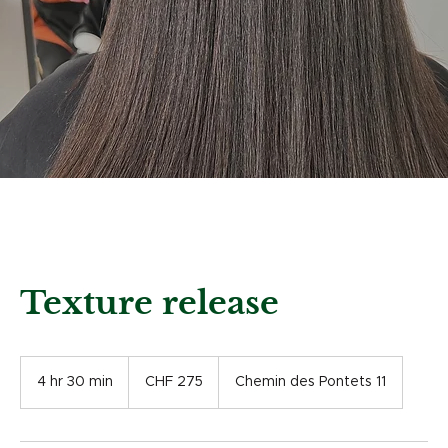
Texture release
275
Swiss
4 hr 30 min
4
CHF 275
Chemin des Pontets 11
francs
h
r
3